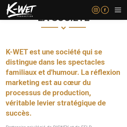
Instagram
Facebook
LA SOCIÉTÉ
page
page
opens
opens
in
in
new
new
K-WET est une société qui se
window
window
distingue dans les spectacles
familiaux et d'humour. La réflexion
marketing est au cœur du
processus de production,
véritable levier stratégique de
succès.